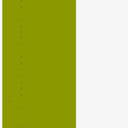
CICLOCOMPUTADOR
CINTA DE MANUBRIOS
RUTA
CINTA TUBELESS
GUANTES
LENTES
LÍQUIDO ANTI-PINCHAZO
LÍQUIDOS LIMPIEZA X-
SAUCE
LUCES
PORTA BOTELLA
PUÑOS
SILLÍN
TRICOTAS
VALVULAS TUBELESS
ZAPATILLAS DE RUTA
BICICLETAS
BICICLETAS GRAVEL
BICICLETAS
MOUNTAINBIKE
BICICLETAS RUTA