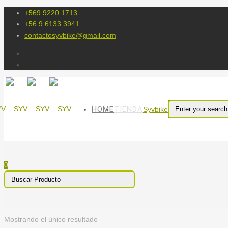
+569 9220 1713
+56 9 6133 3941
contactosyvbike@gmail.com
HOME
TIENDA
Syvbike
0
Mostrando el único resultado