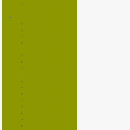
BICICLETAS TRAIL /
ENDURO
COMPONENTES
CADENAS
CALAS
CÁMARAS
CAMBIO DELANTERO
RUTA
CAMBIOS
CORONAS
DROPPER / TRANSFER /
TUBOS DE SILLIN
ESPACIADORES
FRENOS
FUSIBLES
HORQUILLAS
LLANTAS
MANUBRIO
MAZAS
MOTORES