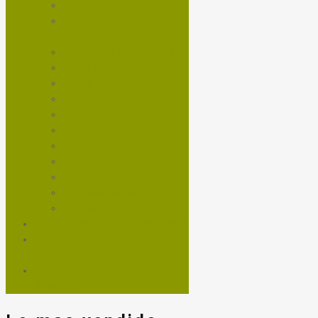
NEUMÁTICOS MTB
NEUMÁTICOS RUTA Y
GRAVEL
PASTILLAS DE FRENOS
PEDALES
PIÑON
RAYOS
ROTORES DE FRENOS
RUEDAS
SHIFTERS
SHOCKS
TEE
TRANSMISIONES
VOLANTES
NUTRICIÓN Y ENTRENAMIENTO
SERVICIOS TALLER
MANTENCIÓN DE BICICLETA
TROTADORAS Y BICIS DE
SPINNING