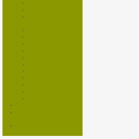
MOTORES
NEUMÁTICOS MTB
NEUMÁTICOS RUTA Y
GRAVEL
PASTILLAS DE FRENOS
PEDALES
PIÑON
RAYOS
ROTORES DE FRENOS
RUEDAS
SHIFTERS
SHOCKS
TEE
TRANSMISIONES
VOLANTES
NUTRICIÓN Y ENTRENAMIENTO
SERVICIOS TALLER
MANTENCIÓN DE BICICLETA
TROTADORAS Y BICIS DE
SPINNING