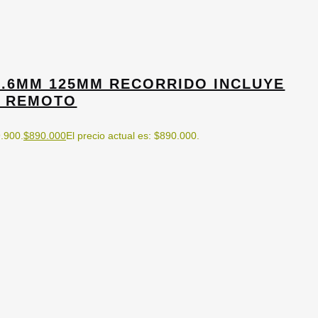
1.6MM 125MM RECORRIDO INCLUYE
 REMOTO
9.900.
$
890.000
El precio actual es: $890.000.