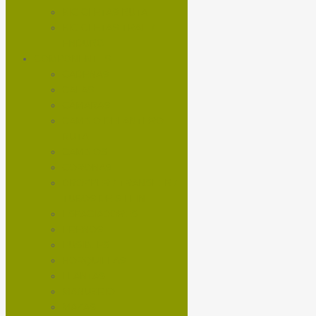
BICICLETAS RUTA
BICICLETAS TRAIL /
ENDURO
COMPONENTES
CADENAS
CALAS
CÁMARAS
CAMBIO DELANTERO
RUTA
CAMBIOS
CORONAS
DROPPER / TRANSFER /
TUBOS DE SILLIN
ESPACIADORES
FRENOS
FUSIBLES
HORQUILLAS
LLANTAS
MANUBRIO
MAZAS