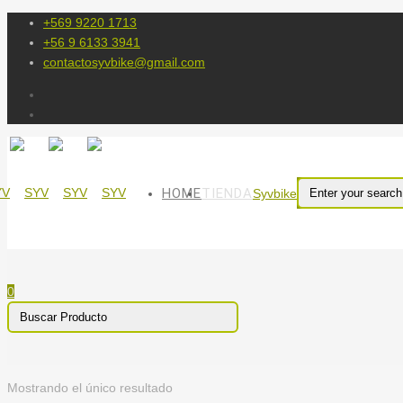
+569 9220 1713
+56 9 6133 3941
contactosyvbike@gmail.com
HOME
TIENDA
Syvbike
0
Mostrando el único resultado