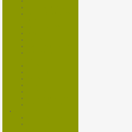
CASCOS
CICLOCOMPUTADOR
CINTA DE MANUBRIOS
RUTA
CINTA TUBELESS
GUANTES
LENTES
LÍQUIDO ANTI-PINCHAZO
LÍQUIDOS LIMPIEZA X-
SAUCE
LUCES
PORTA BOTELLA
PUÑOS
SILLÍN
TRICOTAS
VALVULAS TUBELESS
ZAPATILLAS DE RUTA
BICICLETAS
BICICLETAS GRAVEL
BICICLETAS
MOUNTAINBIKE