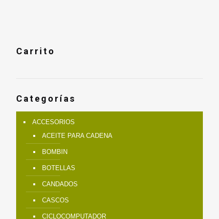
era:
es:
$132.900.
$110.900.
Carrito
Categorías
ACCESORIOS
ACEITE PARA CADENA
BOMBIN
BOTELLAS
CANDADOS
CASCOS
CICLOCOMPUTADOR