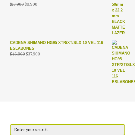
El
El
$
13.900
$
9.900
precio
precio
original
actual
era:
es:
$13.900.
$9.900.
CADENA SHIMANO HG95 XTR/XT/SLX 10 VEL 116
ESLABONES
El
El
$
46.900
$
37.900
precio
precio
original
actual
era:
es:
$46.900.
$37.900.