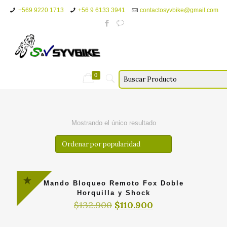
+569 9220 1713
+56 9 6133 3941
contactosyvbike@gmail.com
0
Mostrando el único resultado
Mando Bloqueo Remoto Fox Doble
Horquilla y Shock
El
El
$
132.900
$
110.900
precio
precio
original
actual