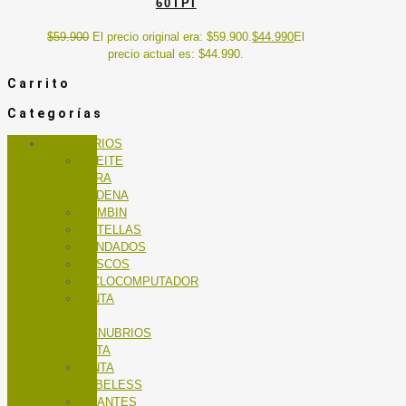
60TPI
$
59.900
El precio original era: $59.900.
$
44.990
El
precio actual es: $44.990.
Carrito
Categorías
ACCESORIOS
ACEITE
PARA
CADENA
BOMBIN
BOTELLAS
CANDADOS
CASCOS
CICLOCOMPUTADOR
CINTA
DE
MANUBRIOS
RUTA
CINTA
TUBELESS
GUANTES