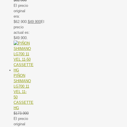
$
62.900
El precio
original
era:
$62.900.
$
49.900
El
precio
actual es:
$49.900.
PIÑON
SHIMANO
LG700 11
VEL 11-
50
CASSETTE
HG
$
173.900
El precio
original