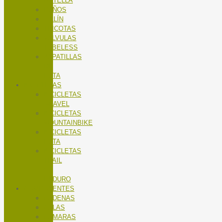
BOTELLA
PUÑOS
SILLÍN
TRICOTAS
VALVULAS
TUBELESS
ZAPATILLAS
DE
RUTA
BICICLETAS
BICICLETAS
GRAVEL
BICICLETAS
MOUNTAINBIKE
BICICLETAS
RUTA
BICICLETAS
TRAIL
/
ENDURO
COMPONENTES
CADENAS
CALAS
CÁMARAS