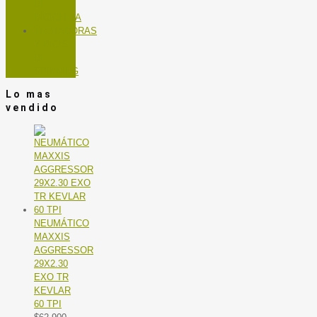
DE
BICICLETA
TROTADORAS
Y BICIS
DE
SPINNING
Lo mas
vendido
NEUMÁTICO
MAXXIS
AGGRESSOR
29X2.30
EXO TR
KEVLAR
60 TPI