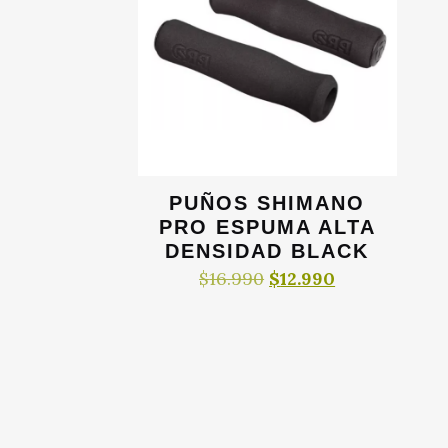
PUÑOS SHIMANO
PRO ESPUMA ALTA
DENSIDAD BLACK
El
El
$
16.990
$
12.990
precio
precio
original
actual
era:
es:
$16.990.
$12.990.