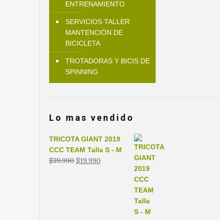
ENTRENAMIENTO
SERVICIOS TALLER
MANTENCIÓN DE
BICICLETA
TROTADORAS Y BICIS DE
SPINNING
Lo mas vendido
TRICOTA GIANT 2019
CCC TEAM Talla S - M
El
El
$
39.990
$
19.990
precio
precio
original
actual
era:
es:
$39.990.
$19.990.