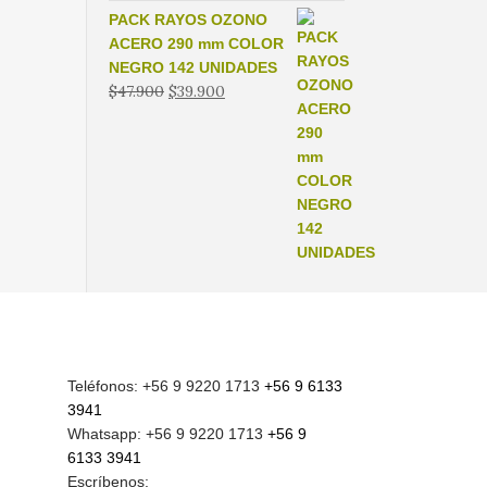
PACK RAYOS OZONO
ACERO 290 mm COLOR
NEGRO 142 UNIDADES
El
El
$
47.900
$
39.900
precio
precio
original
actual
era:
es:
$47.900.
$39.900.
Teléfonos: +56 9 9220 1713
+56 9 6133
3941
Whatsapp: +56 9 9220 1713
+56 9
6133 3941
Escríbenos: