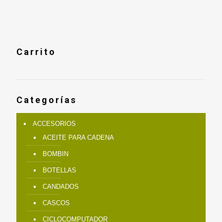
era:
es:
$239.900.
$190.900.
Carrito
Categorías
ACCESORIOS
ACEITE PARA CADENA
BOMBIN
BOTELLAS
CANDADOS
CASCOS
CICLOCOMPUTADOR