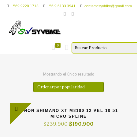
+569 9220 1713
+56 9 6133 3941
contactosyvbike@gmail.com
0
Mostrando el único resultado
PIÑON SHIMANO XT M8100 12 VEL 10-51
MICRO SPLINE
El
El
$
239.900
$
190.900
precio
precio
original
actual