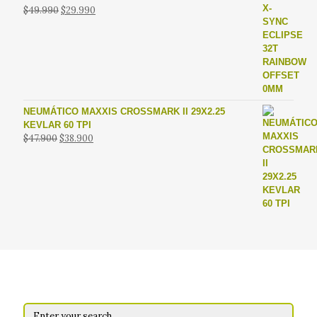
El
El
$
49.990
$
29.990
precio
precio
original
actual
era:
es:
$49.990.
$29.990.
NEUMÁTICO MAXXIS CROSSMARK II 29X2.25
KEVLAR 60 TPI
El
El
$
47.900
$
38.900
precio
precio
original
actual
era:
es:
$47.900.
$38.900.