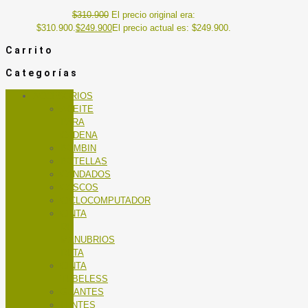
$
310.900
El precio original era:
$310.900.
$
249.900
El precio actual es: $249.900.
Carrito
Categorías
ACCESORIOS
ACEITE
PARA
CADENA
BOMBIN
BOTELLAS
CANDADOS
CASCOS
CICLOCOMPUTADOR
CINTA
DE
MANUBRIOS
RUTA
CINTA
TUBELESS
GUANTES
LENTES