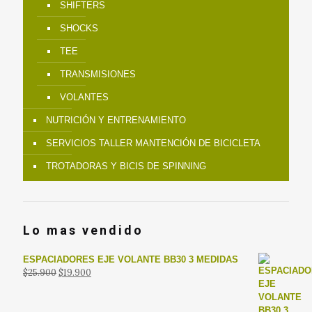
SHIFTERS
SHOCKS
TEE
TRANSMISIONES
VOLANTES
NUTRICIÓN Y ENTRENAMIENTO
SERVICIOS TALLER MANTENCIÓN DE BICICLETA
TROTADORAS Y BICIS DE SPINNING
Lo mas vendido
ESPACIADORES EJE VOLANTE BB30 3 MEDIDAS
El
El
$
25.900
$
19.900
precio
precio
original
actual
era:
es: