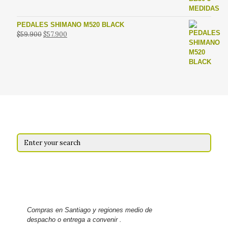
$25.900.
$19.900.
PEDALES SHIMANO M520 BLACK
El
El
$
59.900
$
57.900
precio
precio
original
actual
era:
es:
$59.900.
$57.900.
Compras en Santiago y regiones medio de
despacho o entrega a convenir .