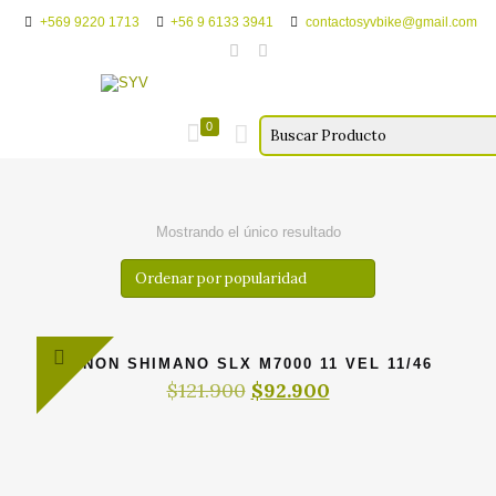
+569 9220 1713
+56 9 6133 3941
contactosyvbike@gmail.com
0
Mostrando el único resultado
PIÑON SHIMANO SLX M7000 11 VEL 11/46
El
El
$
121.900
$
92.900
precio
precio
original
actual
era:
es:
$121.900.
$92.900.