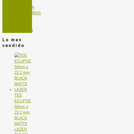
DE
BICICLETA
TROTADORAS
Y BICIS
DE
SPINNING
Lo mas
vendido
TEE
ECLIPSE
50mm x
22.2 mm
BLACK
MATTE
LAZER