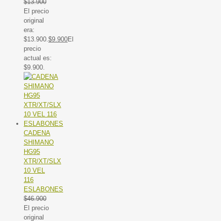
$
13.900
El precio
original
era:
$13.900.
$
9.900
El
precio
actual es:
$9.900.
CADENA
SHIMANO
HG95
XTR/XT/SLX
10 VEL
116
ESLABONES
$
46.900
El precio
original