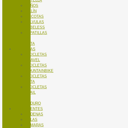
BOTELLA
PUÑOS
SILLÍN
TRICOTAS
VALVULAS
TUBELESS
ZAPATILLAS
DE
RUTA
BICICLETAS
BICICLETAS
GRAVEL
BICICLETAS
MOUNTAINBIKE
BICICLETAS
RUTA
BICICLETAS
TRAIL
/
ENDURO
COMPONENTES
CADENAS
CALAS
CÁMARAS