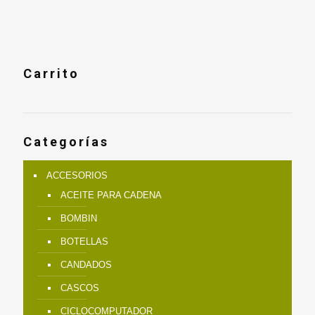
era:
es:
$214.900.
$182.900.
Carrito
Categorías
ACCESORIOS
ACEITE PARA CADENA
BOMBIN
BOTELLAS
CANDADOS
CASCOS
CICLOCOMPUTADOR