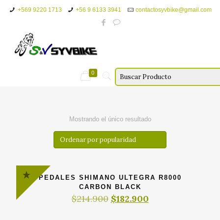
+569 9220 1713
+56 9 6133 3941
contactosyvbike@gmail.com
0
Mostrando el único resultado
PEDALES SHIMANO ULTEGRA R8000
CARBON BLACK
El
El
$
214.900
$
182.900
precio
precio
original
actual