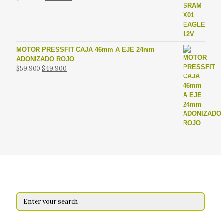
precio
precio
original
actual
era:
es:
$146.000.
$129.000.
MOTOR PRESSFIT CAJA 46mm A EJE 24mm
ADONIZADO ROJO
El
El
$
59.900
$
49.900
precio
precio
original
actual
era:
es:
$59.900.
$49.900.