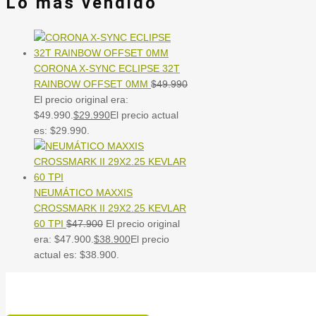
Lo mas vendido
CORONA X-SYNC ECLIPSE 32T
RAINBOW OFFSET 0MM
$
49.990
El precio original era:
$49.990.
$
29.990
El precio actual
es: $29.990.
NEUMÁTICO MAXXIS
CROSSMARK II 29X2.25 KEVLAR
60 TPI
$
47.900
El precio original
era: $47.900.
$
38.900
El precio
actual es: $38.900.