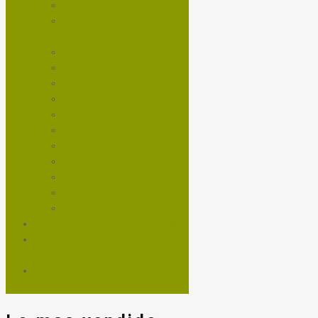
NEUMÁTICOS MTB
NEUMÁTICOS RUTA Y
GRAVEL
PASTILLAS DE FRENOS
PEDALES
PIÑON
RAYOS
ROTORES DE FRENOS
RUEDAS
SHIFTERS
SHOCKS
TEE
TRANSMISIONES
VOLANTES
NUTRICIÓN Y ENTRENAMIENTO
SERVICIOS TALLER
MANTENCIÓN DE BICICLETA
TROTADORAS Y BICIS DE
SPINNING