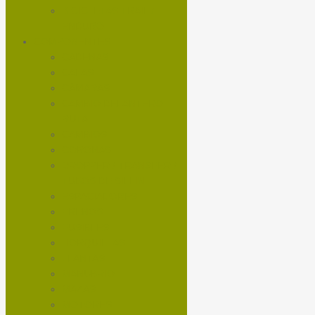
BICICLETAS TRAIL /
ENDURO
COMPONENTES
CADENAS
CALAS
CÁMARAS
CAMBIO DELANTERO
RUTA
CAMBIOS
CORONAS
DROPPER / TRANSFER /
TUBOS DE SILLIN
ESPACIADORES
FRENOS
FUSIBLES
HORQUILLAS
LLANTAS
MANUBRIO
MAZAS
MOTORES