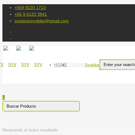
+569 9220 1713
+56 9 6133 3941
contactosyvbike@gmail.com
HOME
TIENDA
Syvbike
0
Mostrando el único resultado