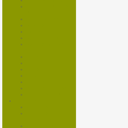
CICLOCOMPUTADOR
CINTA DE MANUBRIOS
RUTA
CINTA TUBELESS
GUANTES
LENTES
LÍQUIDO ANTI-PINCHAZO
LÍQUIDOS LIMPIEZA X-
SAUCE
LUCES
PORTA BOTELLA
PUÑOS
SILLÍN
TRICOTAS
VALVULAS TUBELESS
ZAPATILLAS DE RUTA
BICICLETAS
BICICLETAS GRAVEL
BICICLETAS
MOUNTAINBIKE
BICICLETAS RUTA