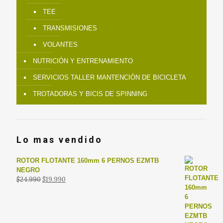
TEE
TRANSMISIONES
VOLANTES
NUTRICIÓN Y ENTRENAMIENTO
SERVICIOS TALLER MANTENCIÓN DE BICICLETA
TROTADORAS Y BICIS DE SPINNING
Lo mas vendido
ROTOR FLOTANTE 160mm 6 PERNOS EZMTB
NEGRO
El
El
$
24.990
$
19.990
precio
precio
original
actual
era:
es:
$24.990.
$19.990.