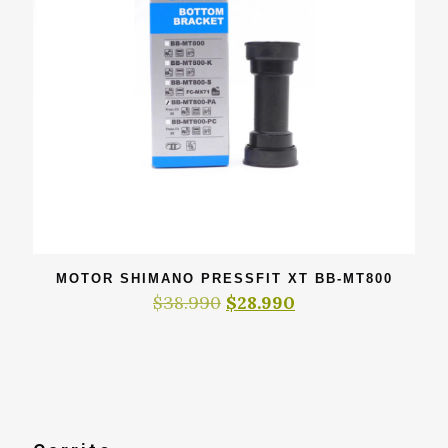
MOTOR SHIMANO PRESSFIT XT BB-MT800
El
El
$
38.990
$
28.990
precio
precio
original
actual
era:
es:
$38.990.
$28.990.