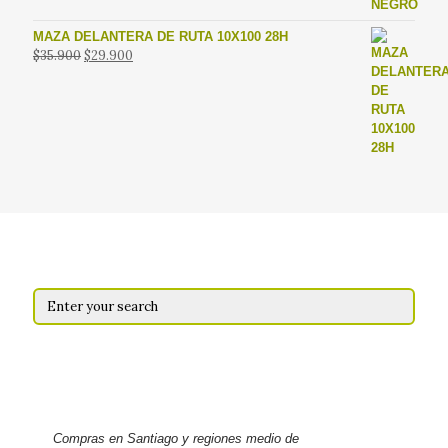
MAZA DELANTERA DE RUTA 10X100 28H
El
El
$
35.900
$
29.900
precio
precio
original
actual
era:
es:
$35.900.
$29.900.
Compras en Santiago y regiones medio de