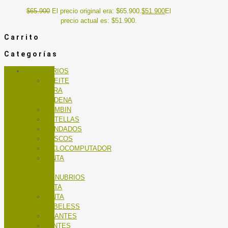
$
65.900
El precio original era: $65.900.
$
51.900
El
precio actual es: $51.900.
Carrito
Categorías
ACCESORIOS
ACEITE
PARA
CADENA
BOMBIN
BOTELLAS
CANDADOS
CASCOS
CICLOCOMPUTADOR
CINTA
DE
MANUBRIOS
RUTA
CINTA
TUBELESS
GUANTES
LENTES