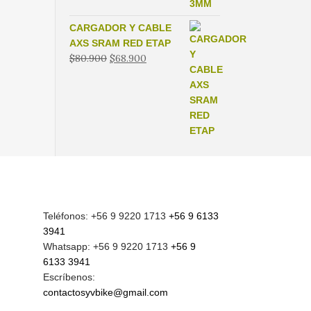
CARGADOR Y CABLE
AXS SRAM RED ETAP
El
El
$
80.900
$
68.900
precio
precio
original
actual
era:
es:
$80.900.
$68.900.
Teléfonos: +56 9 9220 1713
+56 9 6133
3941
Whatsapp: +56 9 9220 1713
+56 9
6133 3941
Escríbenos:
contactosyvbike@gmail.com