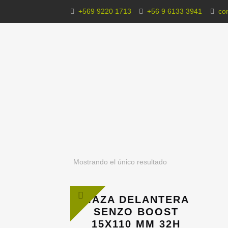
+569 9220 1713
+56 9 6133 3941
co
Mostrando el único resultado
MAZA DELANTERA
SENZO BOOST
15X110 MM 32H