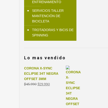
ENTRENAMIENTO
SERVICIOS TALLER
MANTENCIÓN DE
BICICLETA
TROTADORAS Y BICIS DE
SPINNING
Lo mas vendido
CORONA X-SYNC
ECLIPSE 34T NEGRA
OFFSET 3MM
El
El
$
45.990
$
29.990
precio
precio
original
actual
era:
es:
$45.990.
$29.990.