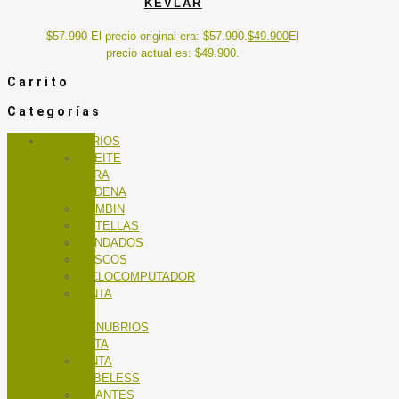
KEVLAR
$
57.990
El precio original era: $57.990.
$
49.900
El
precio actual es: $49.900.
Carrito
Categorías
ACCESORIOS
ACEITE
PARA
CADENA
BOMBIN
BOTELLAS
CANDADOS
CASCOS
CICLOCOMPUTADOR
CINTA
DE
MANUBRIOS
RUTA
CINTA
TUBELESS
GUANTES