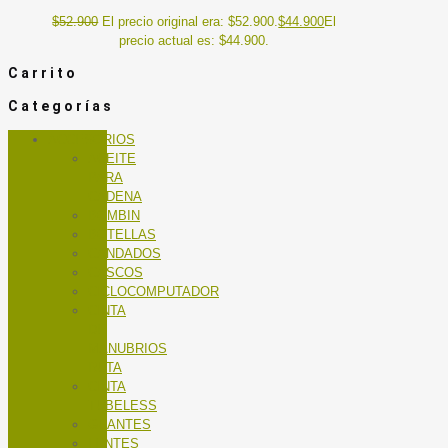
$
52.900
El precio original era: $52.900.
$
44.900
El
precio actual es: $44.900.
Carrito
Categorías
ACCESORIOS
ACEITE
PARA
CADENA
BOMBIN
BOTELLAS
CANDADOS
CASCOS
CICLOCOMPUTADOR
CINTA
DE
MANUBRIOS
RUTA
CINTA
TUBELESS
GUANTES
LENTES