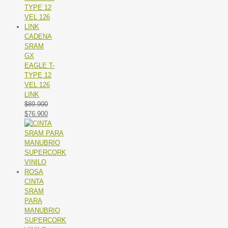
CADENA
SRAM
GX
EAGLE T-
TYPE 12
VEL 126
LINK
$
89.900
El
El
$
76.900
precio
precio
original
actual
era:
es:
$89.900.
$76.900.
CINTA
SRAM
PARA
MANUBRIO
SUPERCORK