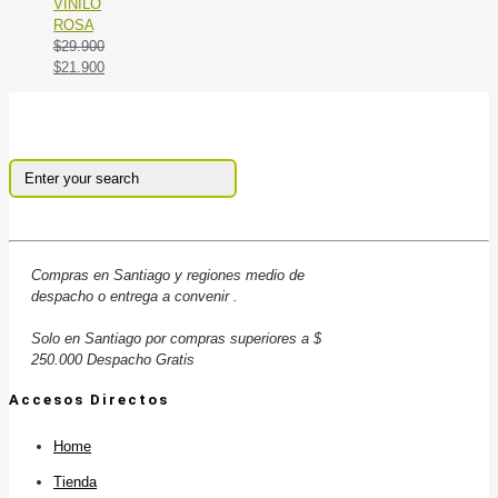
VINILO
ROSA
$
29.900
El
El
$
21.900
precio
precio
original
actual
era:
es:
$29.900.
$21.900.
Compras en Santiago y regiones medio de
despacho o entrega a convenir .
Solo en Santiago por compras superiores a $
250.000 Despacho Gratis
Accesos Directos
Home
Tienda