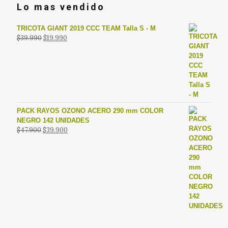
Lo mas vendido
TRICOTA GIANT 2019 CCC TEAM Talla S - M
El
El
$
39.990
$
19.990
precio
precio
original
actual
era:
es:
$39.990.
$19.990.
PACK RAYOS OZONO ACERO 290 mm COLOR
NEGRO 142 UNIDADES
El
El
$
47.900
$
39.900
precio
precio
original
actual
era:
es:
$47.900.
$39.900.