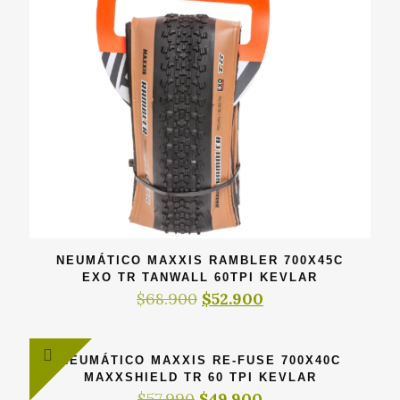
NEUMÁTICO MAXXIS RAMBLER 700X45C
EXO TR TANWALL 60TPI KEVLAR
El
El
$
68.900
$
52.900
precio
precio
original
actual
era:
es:
NEUMÁTICO MAXXIS RE-FUSE 700X40C
$68.900.
$52.900.
MAXXSHIELD TR 60 TPI KEVLAR
El
El
$
57.990
$
49.900