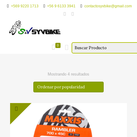
+569 9220 1713
+56 9 6133 3941
contactosyvbike@gmail.com
0
Ordenado
Mostrando 4 resultados
por
popularidad