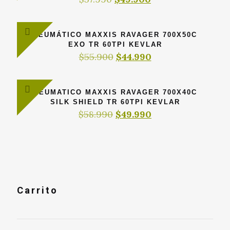
precio
precio
original
actual
era:
es:
NEUMÁTICO MAXXIS RAVAGER 700X50C
$57.990.
$49.900.
EXO TR 60TPI KEVLAR
El
El
$
55.900
$
44.990
precio
precio
original
actual
era:
es:
NEUMATICO MAXXIS RAVAGER 700X40C
$55.900.
$44.990.
SILK SHIELD TR 60TPI KEVLAR
El
El
$
58.990
$
49.990
precio
precio
original
actual
era:
es:
$58.990.
$49.990.
Carrito