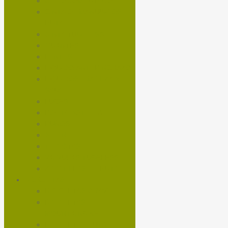
CICLOCOMPUTADOR
CINTA DE MANUBRIOS
RUTA
CINTA TUBELESS
GUANTES
LENTES
LÍQUIDO ANTI-PINCHAZO
LÍQUIDOS LIMPIEZA X-
SAUCE
LUCES
PORTA BOTELLA
PUÑOS
SILLÍN
TRICOTAS
VALVULAS TUBELESS
ZAPATILLAS DE RUTA
BICICLETAS
BICICLETAS GRAVEL
BICICLETAS
MOUNTAINBIKE
BICICLETAS RUTA