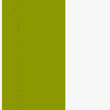
BICICLETAS TRAIL /
ENDURO
COMPONENTES
CADENAS
CALAS
CÁMARAS
CAMBIO DELANTERO
RUTA
CAMBIOS
CORONAS
DROPPER / TRANSFER /
TUBOS DE SILLIN
ESPACIADORES
FRENOS
FUSIBLES
HORQUILLAS
LLANTAS
MANUBRIO
MAZAS
MOTORES