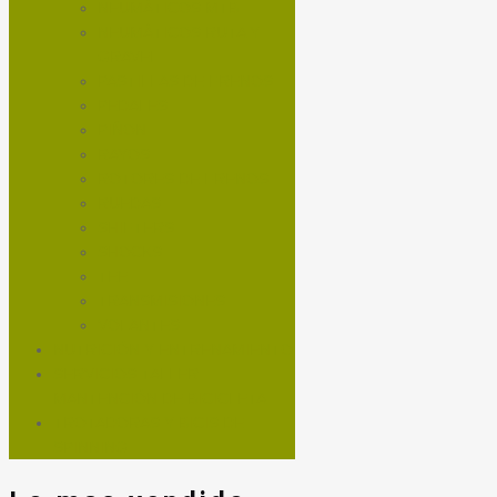
NEUMÁTICOS MTB
NEUMÁTICOS RUTA Y
GRAVEL
PASTILLAS DE FRENOS
PEDALES
PIÑON
RAYOS
ROTORES DE FRENOS
RUEDAS
SHIFTERS
SHOCKS
TEE
TRANSMISIONES
VOLANTES
NUTRICIÓN Y ENTRENAMIENTO
SERVICIOS TALLER
MANTENCIÓN DE BICICLETA
TROTADORAS Y BICIS DE
SPINNING