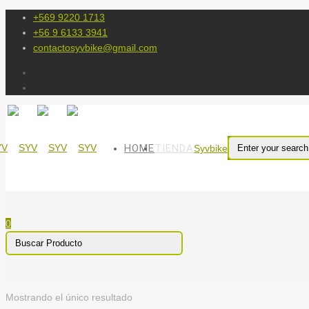
+569 9220 1713
+56 9 6133 3941
contactosyvbike@gmail.com
HOME
TIENDA
Syvbike
0
Mostrando el único resultado