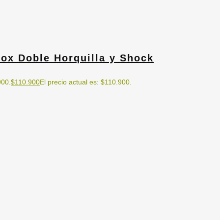
x Doble Horquilla y Shock
900.
$
110.900
El precio actual es: $110.900.