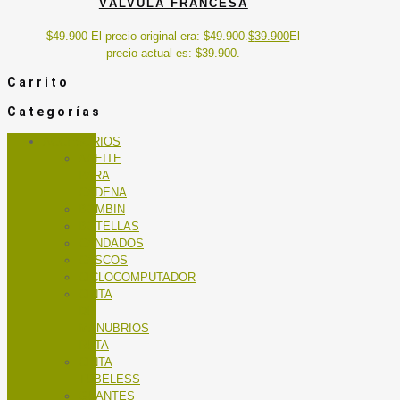
VÁLVULA FRANCESA
$
49.900
El precio original era: $49.900.
$
39.900
El
precio actual es: $39.900.
Carrito
Categorías
ACCESORIOS
ACEITE
PARA
CADENA
BOMBIN
BOTELLAS
CANDADOS
CASCOS
CICLOCOMPUTADOR
CINTA
DE
MANUBRIOS
RUTA
CINTA
TUBELESS
GUANTES