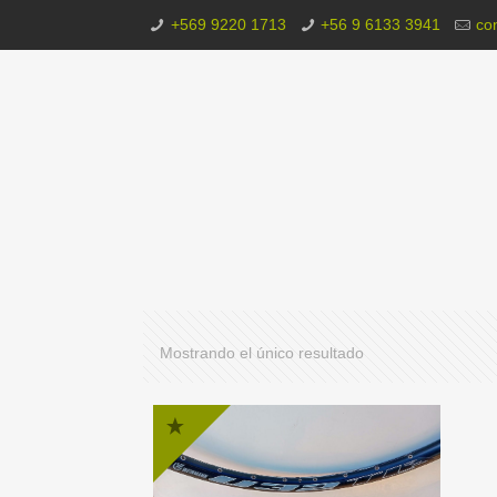
+569 9220 1713
+56 9 6133 3941
co
Mostrando el único resultado