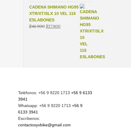
CADENA SHIMANO HG95
XTR/XT/SLX 10 VEL 116
ESLABONES
El
El
$
46.900
$
37.900
precio
precio
original
actual
era:
es:
$46.900.
$37.900.
Teléfonos: +56 9 9220 1713
+56 9 6133
3941
Whatsapp: +56 9 9220 1713
+56 9
6133 3941
Escríbenos:
contactosyvbike@gmail.com