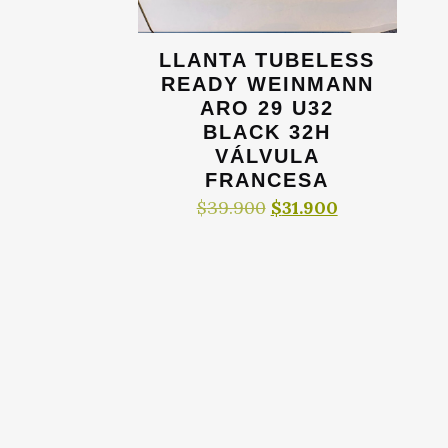
LLANTA TUBELESS
READY WEINMANN
ARO 29 U32
BLACK 32H
VÁLVULA
FRANCESA
El
El
$
39.900
$
31.900
precio
precio
original
actual
era:
es:
$39.900.
$31.900.