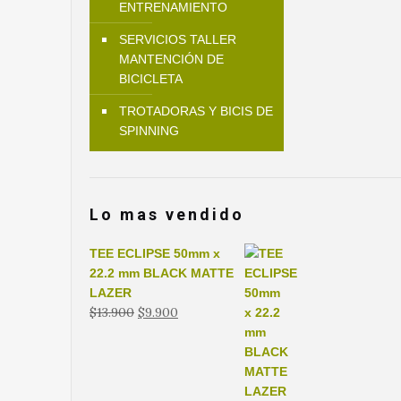
ENTRENAMIENTO
SERVICIOS TALLER
MANTENCIÓN DE
BICICLETA
TROTADORAS Y BICIS DE
SPINNING
Lo mas vendido
TEE ECLIPSE 50mm x
22.2 mm BLACK MATTE
LAZER
El
El
$
13.900
$
9.900
precio
precio
original
actual
era:
es:
$13.900.
$9.900.