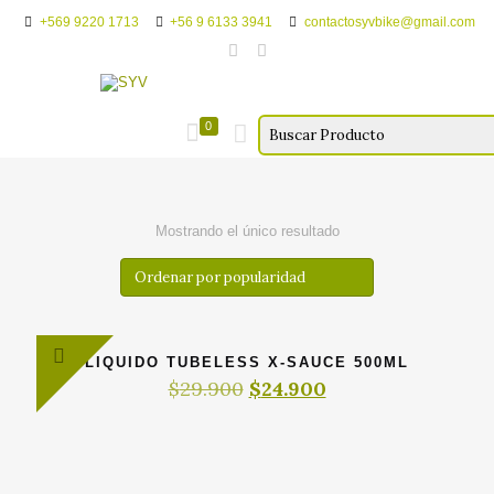
+569 9220 1713
+56 9 6133 3941
contactosyvbike@gmail.com
0
Mostrando el único resultado
LIQUIDO TUBELESS X-SAUCE 500ML
El
El
$
29.900
$
24.900
precio
precio
original
actual
era:
es:
$29.900.
$24.900.