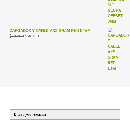
era:
es:
$45.990.
$29.990.
CARGADOR Y CABLE AXS SRAM RED ETAP
El
El
$
80.900
$
68.900
precio
precio
original
actual
era:
es:
$80.900.
$68.900.