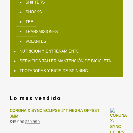
SHIFTERS
SHOCKS
TEE
TRANSMISIONES
VOLANTES
NUTRICIÓN Y ENTRENAMIENTO
SERVICIOS TALLER MANTENCIÓN DE BICICLETA
TROTADORAS Y BICIS DE SPINNING
Lo mas vendido
CORONA X-SYNC ECLIPSE 34T NEGRA OFFSET
3MM
El
El
$
45.990
$
29.990
precio
precio
original
actual