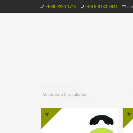
+569 9220 1713
+56 9 6133 3941
co
Ordenado
Mostrando 2 resultados
por
popularidad