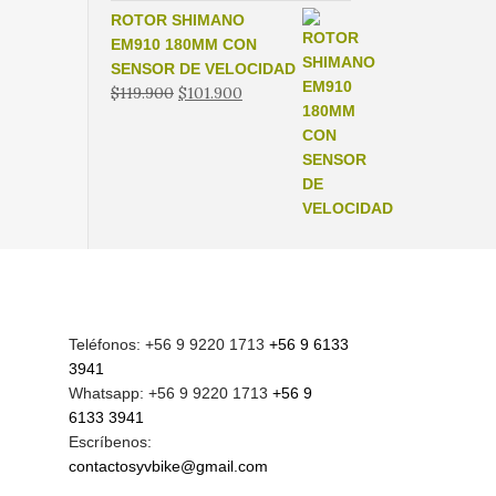
ROTOR SHIMANO
EM910 180MM CON
SENSOR DE VELOCIDAD
El
El
$
119.900
$
101.900
precio
precio
original
actual
era:
es:
$119.900.
$101.900.
Teléfonos: +56 9 9220 1713
+56 9 6133
3941
Whatsapp: +56 9 9220 1713
+56 9
6133 3941
Escríbenos:
contactosyvbike@gmail.com