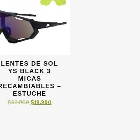
LENTES DE SOL
YS BLACK 3
MICAS
RECAMBIABLES –
ESTUCHE
El
El
$
32.900
$
19.990
precio
precio
original
actual
era:
es:
$32.900.
$19.990.