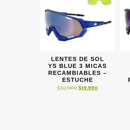
LENTES DE SOL
YS BLUE 3 MICAS
RECAMBIABLES –
ESTUCHE
El
El
$
32.900
$
19.990
precio
precio
original
actual
era:
es:
$32.900.
$19.990.