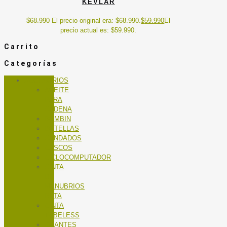
KEVLAR
$
68.990
El precio original era: $68.990.
$
59.990
El
precio actual es: $59.990.
Carrito
Categorías
ACCESORIOS
ACEITE
PARA
CADENA
BOMBIN
BOTELLAS
CANDADOS
CASCOS
CICLOCOMPUTADOR
CINTA
DE
MANUBRIOS
RUTA
CINTA
TUBELESS
GUANTES