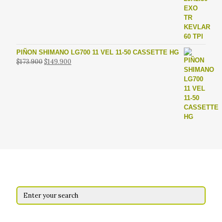
era:
es:
$62.900.
$49.900.
PIÑON SHIMANO LG700 11 VEL 11-50 CASSETTE HG
El
El
$
173.900
$
149.900
precio
precio
original
actual
era:
es:
$173.900.
$149.900.