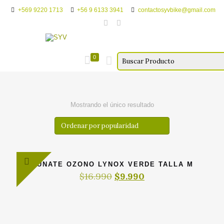
+569 9220 1713
+56 9 6133 3941
contactosyvbike@gmail.com
0
Mostrando el único resultado
GUNATE OZONO LYNOX VERDE TALLA M
El
El
$
16.990
$
9.990
precio
precio
original
actual
era:
es:
$16.990.
$9.990.