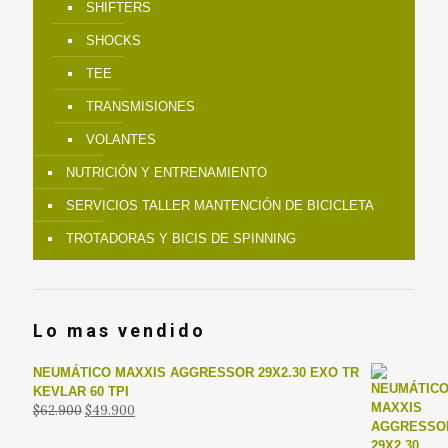
SHIFTERS
SHOCKS
TEE
TRANSMISIONES
VOLANTES
NUTRICIÓN Y ENTRENAMIENTO
SERVICIOS TALLER MANTENCIÓN DE BICICLETA
TROTADORAS Y BICIS DE SPINNING
Lo mas vendido
NEUMÁTICO MAXXIS AGGRESSOR 29X2.30 EXO TR
KEVLAR 60 TPI
El
El
$
62.900
$
49.900
precio
precio
original
actual