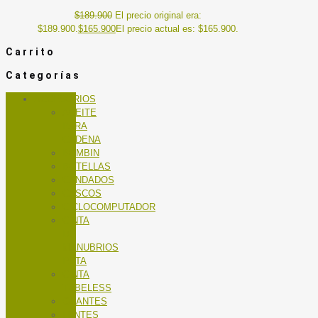
$
189.900
El precio original era:
$189.900.
$
165.900
El precio actual es: $165.900.
Carrito
Categorías
ACCESORIOS
ACEITE
PARA
CADENA
BOMBIN
BOTELLAS
CANDADOS
CASCOS
CICLOCOMPUTADOR
CINTA
DE
MANUBRIOS
RUTA
CINTA
TUBELESS
GUANTES
LENTES