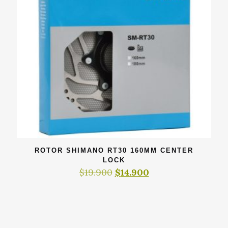
ROTOR SHIMANO RT30 160MM CENTER
LOCK
El
El
$
19.900
$
14.900
precio
precio
original
actual
era:
es:
$19.900.
$14.900.