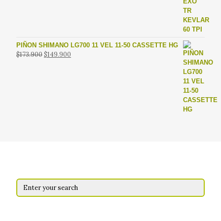
era:
es:
$62.900.
$49.900.
PIÑON SHIMANO LG700 11 VEL 11-50 CASSETTE HG
El
El
$
173.900
$
149.900
precio
precio
original
actual
era:
es:
$173.900.
$149.900.