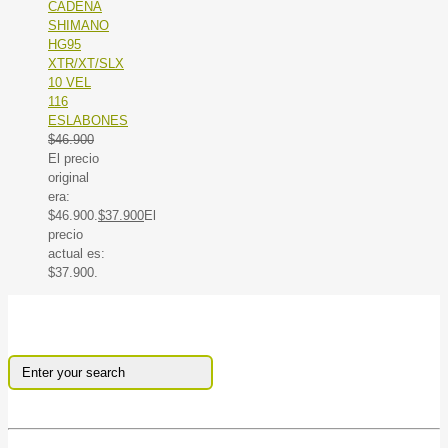
CADENA
SHIMANO
HG95
XTR/XT/SLX
10 VEL
116
ESLABONES
$
46.900
El precio
original
era:
$46.900.
$
37.900
El
precio
actual es:
$37.900.