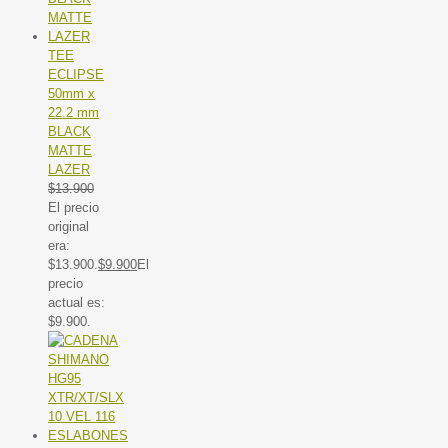
TEE
ECLIPSE
50mm x
22.2 mm
BLACK
MATTE
LAZER
$
13.900
El precio
original
era:
$13.900.
$
9.900
El
precio
actual es:
$9.900.