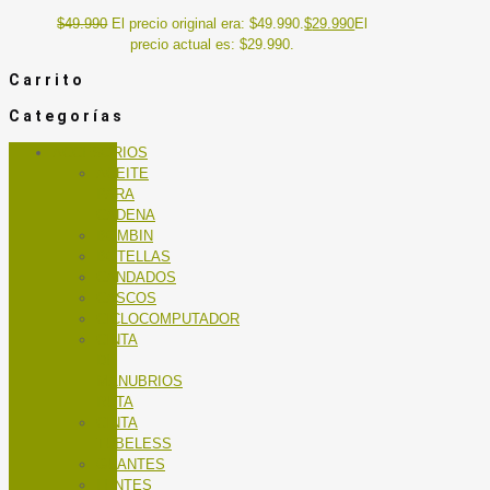
$
49.990
El precio original era: $49.990.
$
29.990
El
precio actual es: $29.990.
Carrito
Categorías
ACCESORIOS
ACEITE
PARA
CADENA
BOMBIN
BOTELLAS
CANDADOS
CASCOS
CICLOCOMPUTADOR
CINTA
DE
MANUBRIOS
RUTA
CINTA
TUBELESS
GUANTES
LENTES