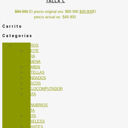
TALLA L
$
89.990
El precio original era: $89.990.
$
49.900
El
precio actual es: $49.900.
Carrito
Categorías
ACCESORIOS
ACEITE
PARA
CADENA
BOMBIN
BOTELLAS
CANDADOS
CASCOS
CICLOCOMPUTADOR
CINTA
DE
MANUBRIOS
RUTA
CINTA
TUBELESS
GUANTES