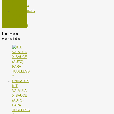
DE
BICICLETA
TROTADORAS
Y BICIS
DE
SPINNING
Lo mas
vendido
KIT
VALVULA
X-SAUCE
(AUTO)
PARA
TUBELESS