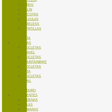
BOTELLA
PUÑOS
SILLÍN
TRICOTAS
VALVULAS
TUBELESS
ZAPATILLAS
DE
RUTA
BICICLETAS
BICICLETAS
GRAVEL
BICICLETAS
MOUNTAINBIKE
BICICLETAS
RUTA
BICICLETAS
TRAIL
/
ENDURO
COMPONENTES
CADENAS
CALAS
CÁMARAS