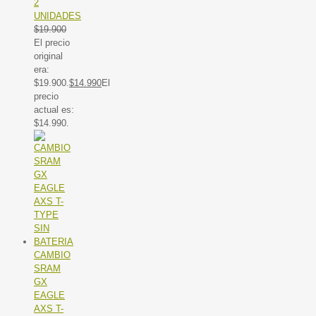
2
UNIDADES
$
19.900
El precio
original
era:
$19.900.
$
14.990
El
precio
actual es:
$14.990.
CAMBIO
SRAM
GX
EAGLE
AXS T-