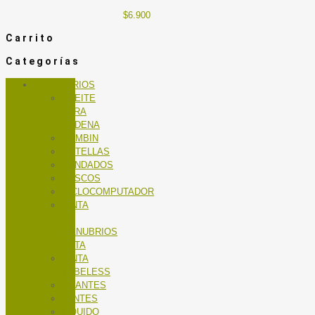
$
6.900
Carrito
Categorías
ACCESORIOS
ACEITE
PARA
CADENA
BOMBIN
BOTELLAS
CANDADOS
CASCOS
CICLOCOMPUTADOR
CINTA
DE
MANUBRIOS
RUTA
CINTA
TUBELESS
GUANTES
LENTES
LÍQUIDO