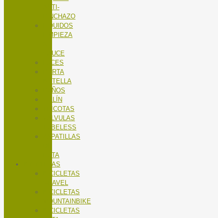
ANTI-
PINCHAZO
LÍQUIDOS
LIMPIEZA
X-
SAUCE
LUCES
PORTA
BOTELLA
PUÑOS
SILLÍN
TRICOTAS
VALVULAS
TUBELESS
ZAPATILLAS
DE
RUTA
BICICLETAS
BICICLETAS
GRAVEL
BICICLETAS
MOUNTAINBIKE
BICICLETAS