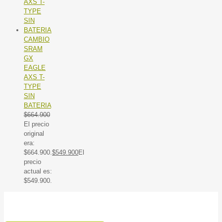
CAMBIO
SRAM
GX
EAGLE
AXS T-
TYPE
SIN
BATERIA
$
664.900
El precio
original
era:
$664.900.
$
549.900
El
precio
actual es:
$549.900.