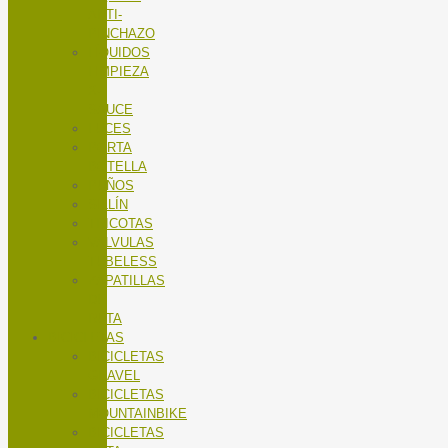
ANTI-
PINCHAZO
LÍQUIDOS
LIMPIEZA
X-
SAUCE
LUCES
PORTA
BOTELLA
PUÑOS
SILLÍN
TRICOTAS
VALVULAS
TUBELESS
ZAPATILLAS
DE
RUTA
BICICLETAS
BICICLETAS
GRAVEL
BICICLETAS
MOUNTAINBIKE
BICICLETAS