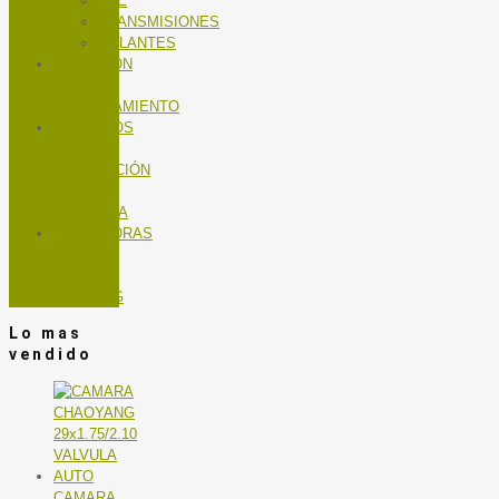
TEE
TRANSMISIONES
VOLANTES
NUTRICIÓN
Y
ENTRENAMIENTO
SERVICIOS
TALLER
MANTENCIÓN
DE
BICICLETA
TROTADORAS
Y BICIS
DE
SPINNING
Lo mas
vendido
CAMARA