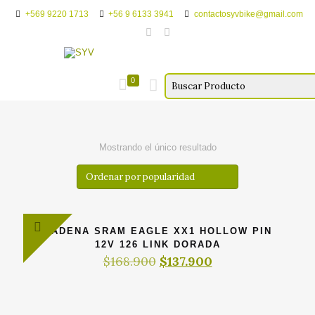
+569 9220 1713
+56 9 6133 3941
contactosyvbike@gmail.com
0
Mostrando el único resultado
CADENA SRAM EAGLE XX1 HOLLOW PIN
12V 126 LINK DORADA
El
El
$
168.900
$
137.900
precio
precio
original
actual
era:
es:
$168.900.
$137.900.