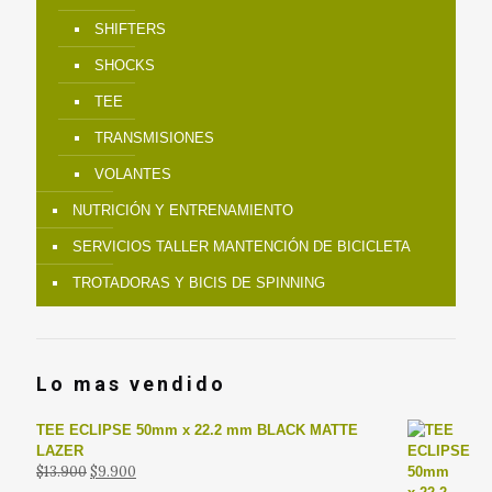
SHIFTERS
SHOCKS
TEE
TRANSMISIONES
VOLANTES
NUTRICIÓN Y ENTRENAMIENTO
SERVICIOS TALLER MANTENCIÓN DE BICICLETA
TROTADORAS Y BICIS DE SPINNING
Lo mas vendido
TEE ECLIPSE 50mm x 22.2 mm BLACK MATTE
LAZER
El
El
$
13.900
$
9.900
precio
precio