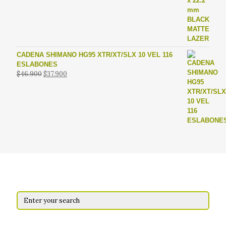
original
actual
era:
es:
$13.900.
$9.900.
CADENA SHIMANO HG95 XTR/XT/SLX 10 VEL 116
ESLABONES
El
El
$
46.900
$
37.900
precio
precio
original
actual
era:
es:
$46.900.
$37.900.