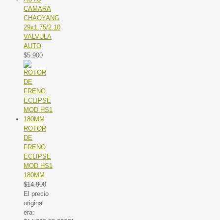
CAMARA
CHAOYANG
29x1.75/2.10
VALVULA
AUTO
$
5.900
ROTOR
DE
FRENO
ECLIPSE
MOD HS1
180MM
$
14.900
El precio
original
era: