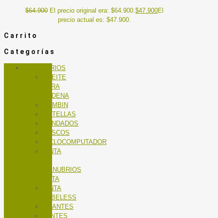
$
64.900
El precio original era: $64.900.
$
47.900
El
precio actual es: $47.900.
Carrito
Categorías
ACCESORIOS
ACEITE
PARA
CADENA
BOMBIN
BOTELLAS
CANDADOS
CASCOS
CICLOCOMPUTADOR
CINTA
DE
MANUBRIOS
RUTA
CINTA
TUBELESS
GUANTES
LENTES