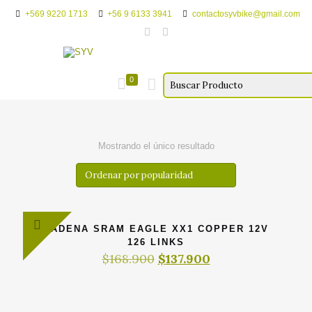
+569 9220 1713
+56 9 6133 3941
contactosyvbike@gmail.com
0
Mostrando el único resultado
CADENA SRAM EAGLE XX1 COPPER 12V
126 LINKS
El
El
$
168.900
$
137.900
precio
precio
original
actual
era:
es:
$168.900.
$137.900.