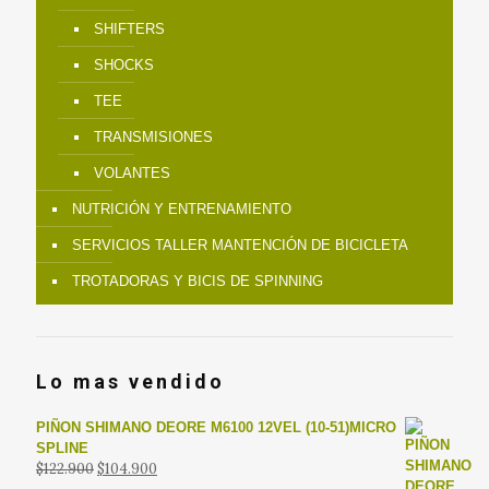
SHIFTERS
SHOCKS
TEE
TRANSMISIONES
VOLANTES
NUTRICIÓN Y ENTRENAMIENTO
SERVICIOS TALLER MANTENCIÓN DE BICICLETA
TROTADORAS Y BICIS DE SPINNING
Lo mas vendido
PIÑON SHIMANO DEORE M6100 12VEL (10-51)MICRO
SPLINE
El
El
$
122.900
$
104.900
precio
precio