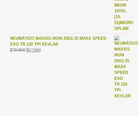
original
actual
era:
es:
$122.900.
$104.900.
NEUMÁTICO MAXXIS IKON 29X2.35 MAXX SPEED
EXO TR 120 TPI KEVLAR
El
El
$
79.900
$
67.900
precio
precio
original
actual
era:
es:
$79.900.
$67.900.