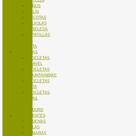
BOTELLA
PUÑOS
SILLÍN
TRICOTAS
VALVULAS
TUBELESS
ZAPATILLAS
DE
RUTA
BICICLETAS
BICICLETAS
GRAVEL
BICICLETAS
MOUNTAINBIKE
BICICLETAS
RUTA
BICICLETAS
TRAIL
/
ENDURO
COMPONENTES
CADENAS
CALAS
CÁMARAS