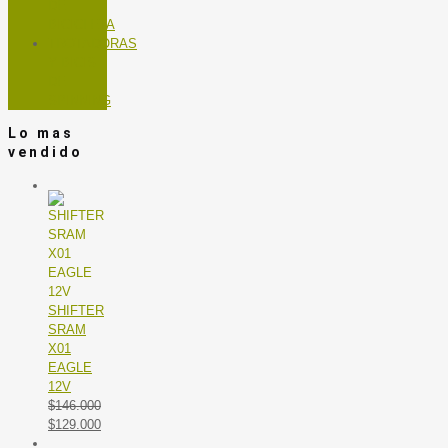
DE
BICICLETA
TROTADORAS
Y BICIS
DE
SPINNING
Lo mas
vendido
SHIFTER
SRAM
X01
EAGLE
12V
$
146.000
El
El
$
129.000
precio
precio