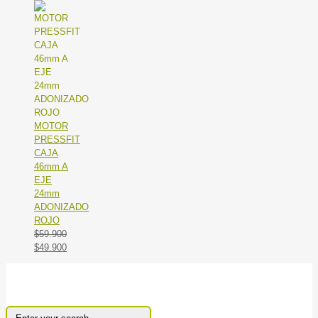
original
actual
era:
es:
$146.000.
$129.000.
MOTOR
PRESSFIT
CAJA
46mm A
EJE
24mm
ADONIZADO
ROJO
$
59.900
El
El
$
49.900
precio
precio
original
actual
era:
es:
$59.900.
$49.900.