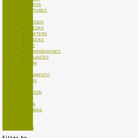
RAYOS
ROTORES
DE
FRENOS
RUEDAS
SHIFTERS
SHOCKS
TEE
TRANSMISIONES
VOLANTES
NUTRICIÓN
Y
ENTRENAMIENTO
SERVICIOS
TALLER
MANTENCIÓN
DE
BICICLETA
TROTADORAS
Y BICIS
DE
SPINNING
Filter by