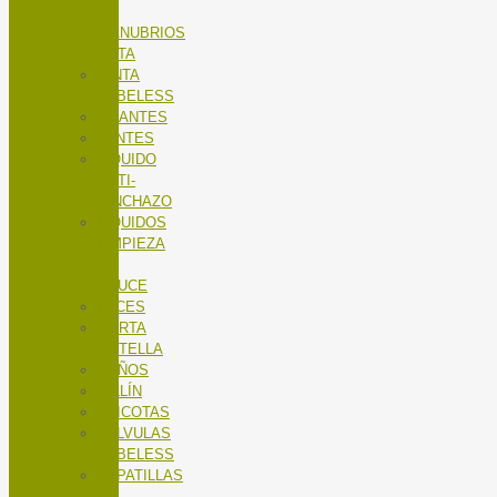
DE
MANUBRIOS
RUTA
CINTA
TUBELESS
GUANTES
LENTES
LÍQUIDO
ANTI-
PINCHAZO
LÍQUIDOS
LIMPIEZA
X-
SAUCE
LUCES
PORTA
BOTELLA
PUÑOS
SILLÍN
TRICOTAS
VALVULAS
TUBELESS
ZAPATILLAS
DE