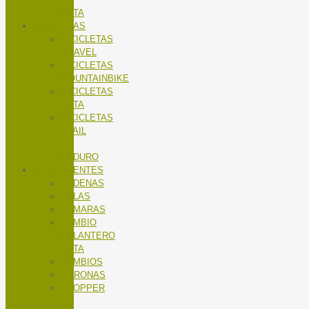
RUTA
BICICLETAS
BICICLETAS
GRAVEL
BICICLETAS
MOUNTAINBIKE
BICICLETAS
RUTA
BICICLETAS
TRAIL
/
ENDURO
COMPONENTES
CADENAS
CALAS
CÁMARAS
CAMBIO
DELANTERO
RUTA
CAMBIOS
CORONAS
DROPPER
/