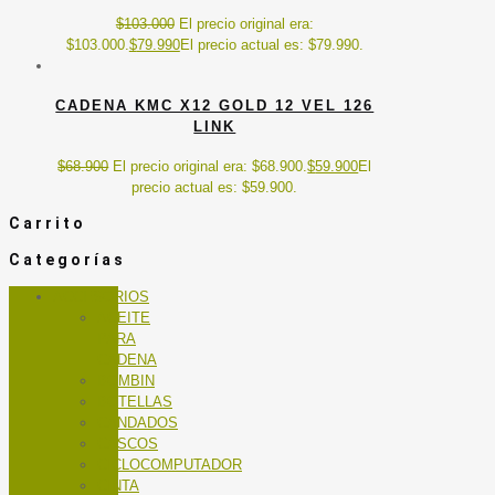
$
103.000
El precio original era:
$103.000.
$
79.990
El precio actual es: $79.990.
CADENA KMC X12 GOLD 12 VEL 126
LINK
$
68.900
El precio original era: $68.900.
$
59.900
El
precio actual es: $59.900.
Carrito
Categorías
ACCESORIOS
ACEITE
PARA
CADENA
BOMBIN
BOTELLAS
CANDADOS
CASCOS
CICLOCOMPUTADOR
CINTA