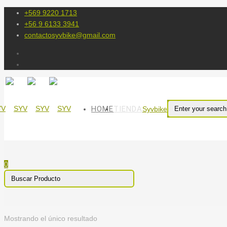
+569 9220 1713
+56 9 6133 3941
contactosyvbike@gmail.com
HOME
TIENDA
Syvbike
0
Mostrando el único resultado