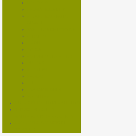
MOTORES
NEUMÁTICOS MTB
NEUMÁTICOS RUTA Y
GRAVEL
PASTILLAS DE FRENOS
PEDALES
PIÑON
RAYOS
ROTORES DE FRENOS
RUEDAS
SHIFTERS
SHOCKS
TEE
TRANSMISIONES
VOLANTES
NUTRICIÓN Y ENTRENAMIENTO
SERVICIOS TALLER
MANTENCIÓN DE BICICLETA
TROTADORAS Y BICIS DE
SPINNING