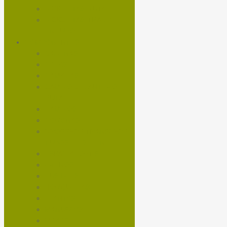
BICICLETAS RUTA
BICICLETAS TRAIL /
ENDURO
COMPONENTES
CADENAS
CALAS
CÁMARAS
CAMBIO DELANTERO
RUTA
CAMBIOS
CORONAS
DROPPER / TRANSFER /
TUBOS DE SILLIN
ESPACIADORES
FRENOS
FUSIBLES
HORQUILLAS
LLANTAS
MANUBRIO
MAZAS