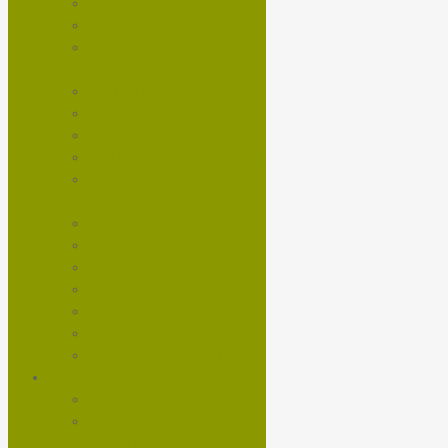
CASCOS
CICLOCOMPUTADOR
CINTA DE MANUBRIOS
RUTA
CINTA TUBELESS
GUANTES
LENTES
LÍQUIDO ANTI-PINCHAZO
LÍQUIDOS LIMPIEZA X-
SAUCE
LUCES
PORTA BOTELLA
PUÑOS
SILLÍN
TRICOTAS
VALVULAS TUBELESS
ZAPATILLAS DE RUTA
BICICLETAS
BICICLETAS GRAVEL
BICICLETAS
MOUNTAINBIKE