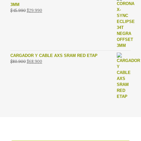
3MM
El
El
$
45.990
$
29.990
precio
precio
original
actual
era:
es:
$45.990.
$29.990.
CARGADOR Y CABLE AXS SRAM RED ETAP
El
El
$
80.900
$
68.900
precio
precio
original
actual
era:
es:
$80.900.
$68.900.