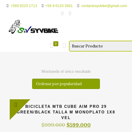
+569 9220 1713
+56 9 6133 3941
contactosyvbike@gmail.com
0
Mostrando el único resultado
BICICLETA MTB CUBE AIM PRO 29
GREEN/BLACK TALLA M MONOPLATO 1X8
VEL
El
El
$
999.000
$
599.000
precio
precio