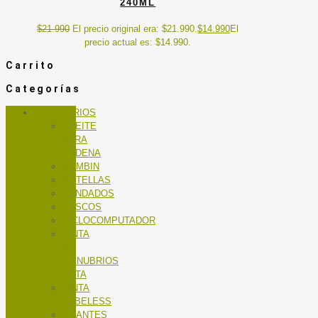
240ML
$
21.990
El precio original era: $21.990.
$
14.990
El
precio actual es: $14.990.
Carrito
Categorías
ACCESORIOS
ACEITE
PARA
CADENA
BOMBIN
BOTELLAS
CANDADOS
CASCOS
CICLOCOMPUTADOR
CINTA
DE
MANUBRIOS
RUTA
CINTA
TUBELESS
GUANTES