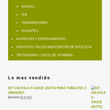
SHOCKS
TEE
TRANSMISIONES
VOLANTES
NUTRICIÓN Y ENTRENAMIENTO
SERVICIOS TALLER MANTENCIÓN DE BICICLETA
TROTADORAS Y BICIS DE SPINNING
Lo mas vendido
KIT VALVULA X-SAUCE (AUTO) PARA TUBELESS 2
UNIDADES
El
El
$
19.900
$
14.990
precio
precio
original
actual