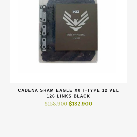
CADENA SRAM EAGLE X0 T-TYPE 12 VEL
126 LINKS BLACK
El
El
$
158.900
$
132.900
precio
precio
original
actual
era:
es:
$158.900.
$132.900.