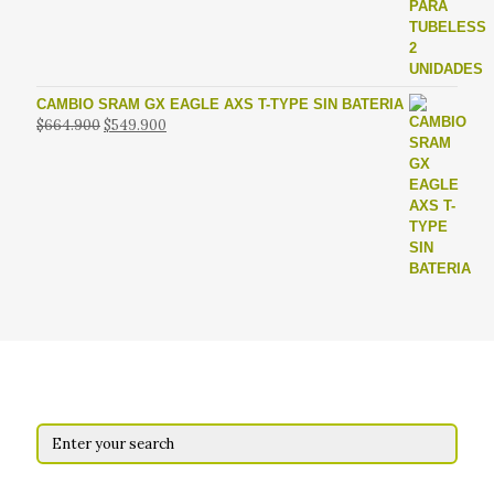
era:
es:
$19.900.
$14.990.
CAMBIO SRAM GX EAGLE AXS T-TYPE SIN BATERIA
El
El
$
664.900
$
549.900
precio
precio
original
actual
era:
es:
$664.900.
$549.900.