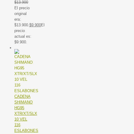
$
13.900
El precio
original
era:
$13.900.
$
9.900
El
precio
actual es:
$9.900.
CADENA
SHIMANO
HG95
XTR/XT/SLX
10 VEL
116
ESLABONES