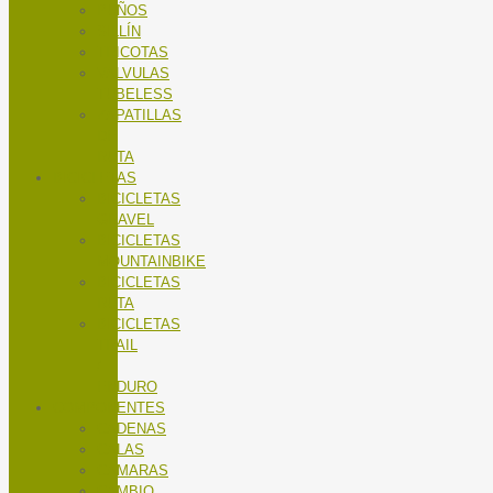
PUÑOS
SILLÍN
TRICOTAS
VALVULAS
TUBELESS
ZAPATILLAS
DE
RUTA
BICICLETAS
BICICLETAS
GRAVEL
BICICLETAS
MOUNTAINBIKE
BICICLETAS
RUTA
BICICLETAS
TRAIL
/
ENDURO
COMPONENTES
CADENAS
CALAS
CÁMARAS
CAMBIO